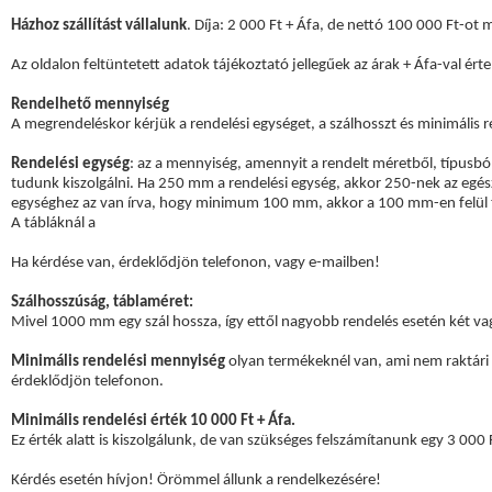
Házhoz szállítást vállalunk
. Díja: 2 000 Ft + Áfa, de nettó 100 000 Ft-ot
Az oldalon feltüntetett adatok tájékoztató jellegűek az árak + Áfa-val ért
Rendelhető mennyiség
A megrendeléskor kérjük a rendelési egységet, a szálhosszt és minimális re
Rendelési egység
: az a mennyiség, amennyit a rendelt méretből, típusbó
tudunk kiszolgálni. Ha 250 mm a rendelési egység, akkor 250-nek az egé
egységhez az van írva, hogy minimum 100 mm, akkor a 100 mm-en felül tu
A tábláknál a
Ha kérdése van, érdeklődjön telefonon, vagy e-mailben!
Szálhosszúság, táblaméret:
Mivel 1000 mm egy szál hossza, így ettől nagyobb rendelés esetén két vag
Minimális rendelési mennyiség
olyan termékeknél van, ami nem raktári 
érdeklődjön telefonon.
Minimális rendelési érték 10 000 Ft + Áfa.
Ez érték alatt is kiszolgálunk, de van szükséges felszámítanunk egy 3 000 F
Kérdés esetén hívjon! Örömmel állunk a rendelkezésére!