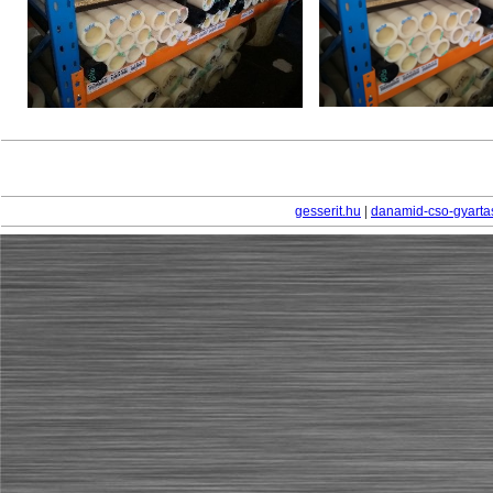
gesserit.hu
|
danamid-cso-gyarta