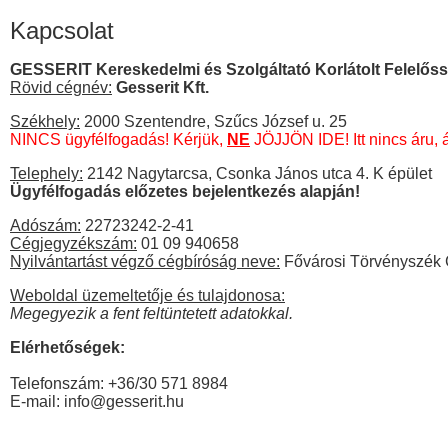
Kapcsolat
GESSERIT Kereskedelmi és Szolgáltató Korlátolt Felelős
Rövid cégnév:
Gesserit Kft.
Székhely:
2000 Szentendre, Szűcs József u. 25
NINCS ügyfélfogadás! Kérjük,
NE
JÖJJÖN IDE! Itt nincs áru, á
Telephely:
2142 Nagytarcsa, Csonka János utca 4. K épület
Ügyfélfogadás előzetes bejelentkezés alapján!
Adószám:
22723242-2-41
Cégjegyzékszám:
01 09 940658
Nyilvántartást végző cégbíróság neve:
Fővárosi Törvényszék 
Weboldal üzemeltetője és tulajdonosa:
Megegyezik a fent feltüntetett adatokkal.
Elérhetőségek:
Telefonszám: +36/30 571 8984
E-mail: info@gesserit.hu