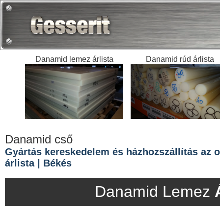
Danamid lemez árlista
Danamid rúd árlista
Danamid cső
Gyártás kereskedelem és házhozszállítás az o
árlista | Békés
Danamid Lemez