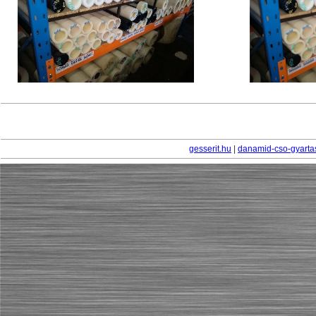
gesserit.hu
|
danamid-cso-gyarta