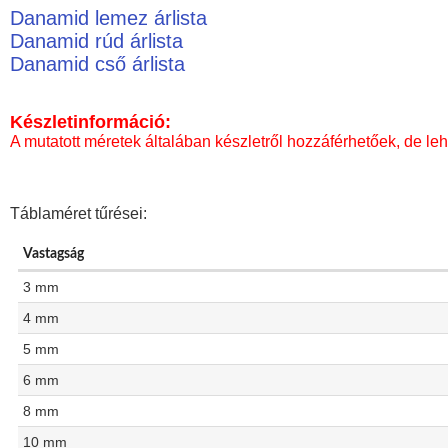
Danamid lemez árlista
Danamid rúd árlista
Danamid cső árlista
Készletinformáció:
A mutatott méretek általában készletről hozzáférhetőek, de leh
Táblaméret tűrései:
Vastagság
3 mm
4 mm
5 mm
6 mm
8 mm
10 mm