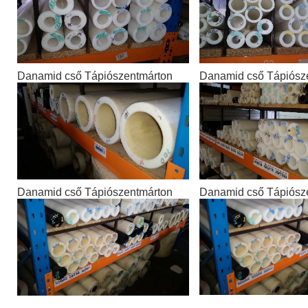
Danamid cső Tápiószentmárton
Danamid cső Tápiósz
Danamid cső Tápiószentmárton
Danamid cső Tápiósz