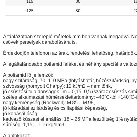
115
80
1
125
80
2
A táblázatban szereplő méretek mm-ben vannak megadva. Nem
csövek perselyek darabolására is.
Érdeklődjön telefonon az árak, rendelési lehetőség, határidők,
A legáltalánosabb poilamid feléket és néhány speciális változa
A poliamid fő jellemzői:
nagy szilárdság: 70–110 MPa (folyáshatár, húzószilárdság, n
szívósság (hornyolt Charpy): 12 kJ/m2 – nem törik,
jó csúszási tulajdonságok : m = 0,15–0,5 (száraz csúszás simít
széles alkalmazási hőmérséklettartomány: –40°C-tól +140°C-i
nagy keménység (Rockwell): M 85 – M 98,
jó kifáradási szilárdság és csillapítási képesség,
jó kopásállóság,
kedvező kúszási ellenállás: 18 – 26 MPa feszültség 1% nyúlás
sűrűség: 1,15 – 1,16 kg/dm3
Alapfokozat: