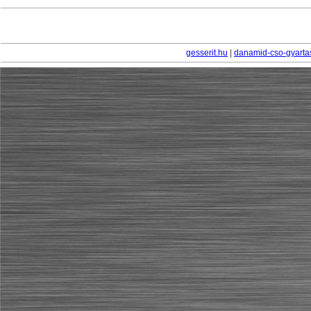
gesserit.hu
|
danamid-cso-gyarta