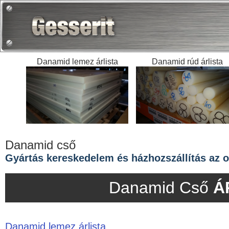
Danamid lemez árlista
Danamid rúd árlista
Danamid cső
Gyártás kereskedelem és házhozszállítás az o
Danamid Cső
Á
Danamid lemez árlista