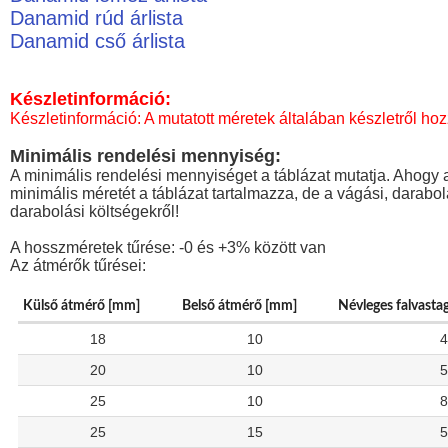
Danamid rúd árlista
Danamid cső árlista
Készletinformáció:
Készletinformáció: A mutatott méretek általában készletről hoz
Minimális rendelési mennyiség:
A minimális rendelési mennyiséget a táblázat mutatja. Ahogy a
minimális méretét a táblázat tartalmazza, de a vágási, darabo
darabolási költségekről!
A hosszméretek tűrése: -0 és +3% között van
Az átmérők tűrései:
Külső átmérő [mm]
Belső átmérő [mm]
Névleges falvasta
18
10
4
20
10
5
25
10
8
25
15
5