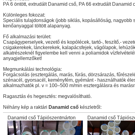
PA 6 öntött, extrudált Danamid cső, PA 66 extrudált Danamid 
Különleges fokozat:
Speciális tulajdonságok (jobb siklás, kopásállóság, nagyobb sz
kenőanyaggal töltött alapanyag.
Fő alkalmazási terület:
Csapágyperselyek, vezető és kopólécek, tartó-, feszítő,- vezet
csigakerekek, lánckerekek, kalapácsfejek, vágólapok, lehúzók
alkatrészeknél figyelembe kell venni a poliamidok vízfelvételé
anyagjellemzőket!
Megmunkálási technológia:
Forgácsolás (esztergálás, marás, fúrás, dörzsárazás, fűrés
szénacél, gyorsacél, keményfém, gyémánt - használhatók éles 
alkalmazhatók pl. v = 100–500 m/min esztergálásra és marásr
Ragasztás és hegesztés: megvalósítható.
Néhány kép a raktári
Danamid cső
készletről:
Danamid cső Tápiószentmárton
Danamid cső Tápiósz