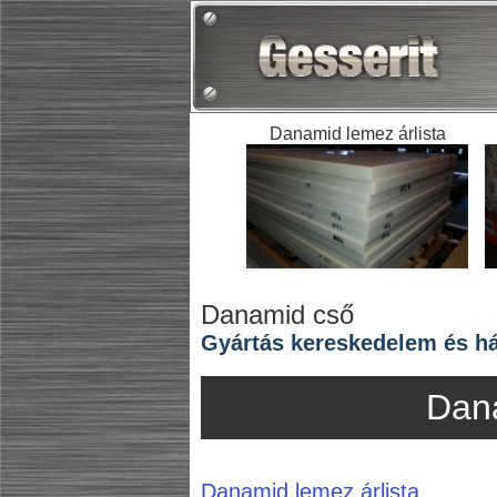
Danamid lemez árlista
Danamid cső
Gyártás kereskedelem és ház
Dan
Danamid lemez árlista