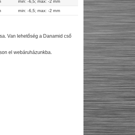
m
min: -6,5; max: -2 mm
m
min: -6,5; max: -2 mm
sa. Van lehetőség a Danamid cső
gasson el webáruházunkba.