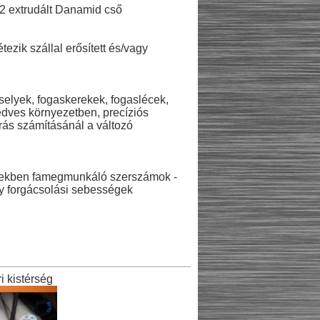
12 extrudált Danamid cső
ezik szállal erősített és/vagy
rselyek, fogaskerekek, fogaslécek,
edves környezetben, precíziós
írás számításánál a változó
setekben famegmunkáló szerszámok -
gy forgácsolási sebességek
 kistérség