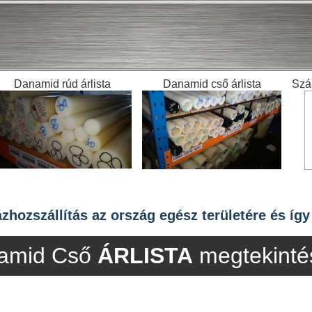
Danamid rúd árlista
Danamid cső árlista
Szál
hozszállítás az ország egész területére és így
amid Cső
ÁRLISTA
megtekintés