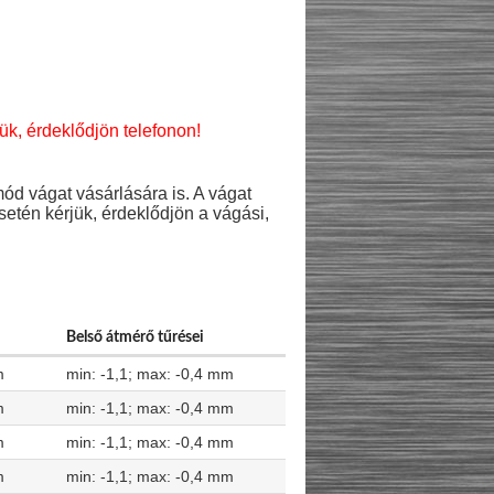
ük, érdeklődjön telefonon!
mód vágat vásárlására is. A vágat
setén kérjük, érdeklődjön a vágási,
Belső átmérő tűrései
m
min: -1,1; max: -0,4 mm
m
min: -1,1; max: -0,4 mm
m
min: -1,1; max: -0,4 mm
m
min: -1,1; max: -0,4 mm