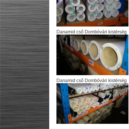
Danamid cső Dombóvári kistérség
Danamid cső Dombóvári kistérség