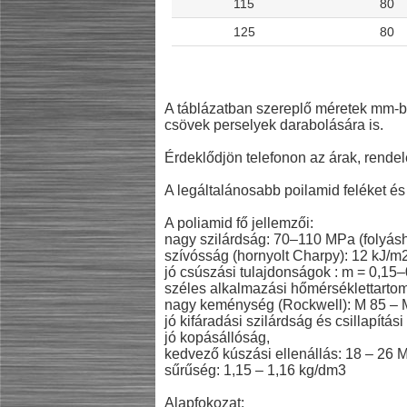
115
80
125
80
A táblázatban szereplő méretek mm-
csövek perselyek darabolására is.
Érdeklődjön telefonon az árak, rendelé
A legáltalánosabb poilamid feléket és 
A poliamid fő jellemzői:
nagy szilárdság: 70–110 MPa (folyásh
szívósság (hornyolt Charpy): 12 kJ/m2
jó csúszási tulajdonságok : m = 0,15–0
széles alkalmazási hőmérséklettartom
nagy keménység (Rockwell): M 85 – 
jó kifáradási szilárdság és csillapítás
jó kopásállóság,
kedvező kúszási ellenállás: 18 – 26 
sűrűség: 1,15 – 1,16 kg/dm3
Alapfokozat: