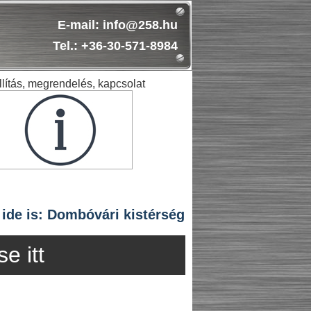
E-mail: info@258.hu
Tel.: +36-30-571-8984
lítás, megrendelés, kapcsolat
 ide is: Dombóvári kistérség
e itt