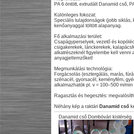
PA 6 öntött, extrudált Danamid cső, 
Különleges fokozat:
Speciális tulajdonságok (jobb siklás,
kenőanyaggal töltött alapanyag.
Fő alkalmazási terület:
Csapágyperselyek, vezető és kopólécek,
csigakerekek, lánckerekek, kalapácsf
alkatrészeknél figyelembe kell venni a
anyagjellemzőket!
Megmunkálási technológia:
Forgácsolás (esztergálás, marás, fú
szénacél, gyorsacél, keményfém, gyém
alkalmazhatók pl. v = 100–500 m/min 
Ragasztás és hegesztés: megvalósíth
Néhány kép a raktári
Danamid cső
ké
Danamid cső Dombóvári kistérség