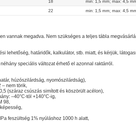
18
min: 1,5 mm; max: 4,5 m
22
min: 1,5 mm; max: 4,5 m
ben vannak megadva. Nem szükséges a teljes tábla megvásárlá
si lehetőség, határidők, kalkulátor, stb. miatt, és kérjük, láto
néhány speciális változat érhető el azonnal raktárról.
atár, húzószilárdság, nyomószilárdság),
 – nem törik,
,5 (száraz csúszás simított és köszörült acélon),
ány: –40°C-tól +140°C-ig,
M 98,
i képesség,
MPa feszültség 1% nyúláshoz 1000 h alatt,