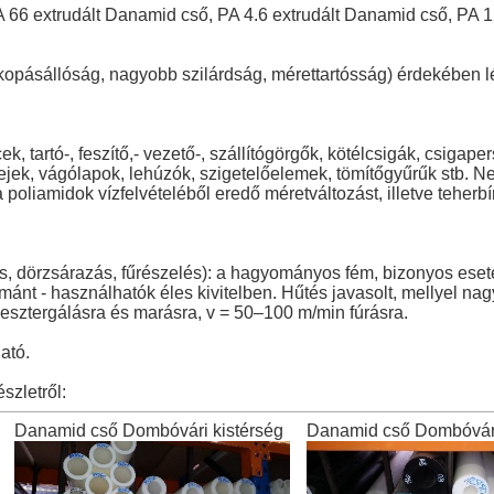
PA 66 extrudált Danamid cső, PA 4.6 extrudált Danamid cső, PA 
 kopásállóság, nagyobb szilárdság, mérettartósság) érdekében lét
 tartó-, feszítő,- vezető-, szállítógörgők, kötélcsigák, csigape
ejek, vágólapok, lehúzók, szigetelőelemek, tömítőgyűrűk stb. N
 poliamidok vízfelvételéből eredő méretváltozást, illetve teherb
rás, dörzsárazás, fűrészelés): a hagyományos fém, bizonyos e
ánt - használhatók éles kivitelben. Hűtés javasolt, mellyel na
esztergálásra és marásra, v = 50–100 m/min fúrásra.
ató.
szletről:
Danamid cső Dombóvári kistérség
Danamid cső Dombóvári