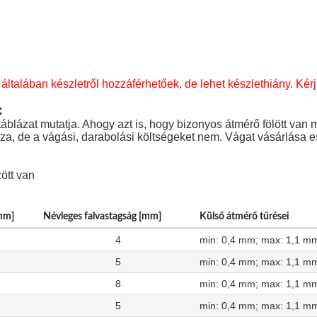
általában készletről hozzáférhetőek, de lehet készlethiány. Kérj
:
áblázat mutatja. Ahogy azt is, hogy bizonyos átmérő fölött van 
zza, de a vágási, darabolási költségeket nem. Vágat vásárlása e
ött van
mm]
Névleges falvastagság [mm]
Külső átmérő tűrései
4
min: 0,4 mm; max: 1,1 m
5
min: 0,4 mm; max: 1,1 m
8
min: 0,4 mm; max: 1,1 m
5
min: 0,4 mm; max: 1,1 m