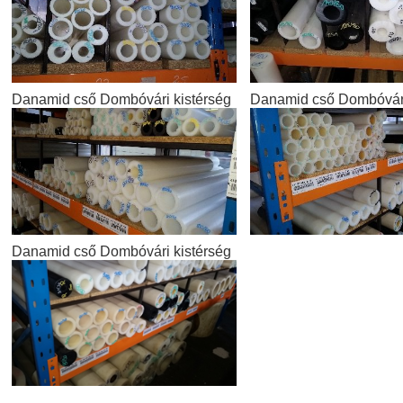
Danamid cső Dombóvári kistérség
Danamid cső Dombóvári
Danamid cső Dombóvári kistérség