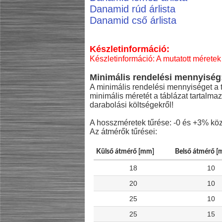
Danamid rúd árlista
Danamid cső árlista
Készletinformáció:
Készletinformáció: A mutatott méretek 
Minimális rendelési mennyiség
A minimális rendelési mennyiséget a t
minimális méretét a táblázat tartalma
darabolási költségekről!
A hosszméretek tűrése: -0 és +3% köz
Az átmérők tűrései:
Külső átmérő [mm]
Belső átmérő [
18
10
20
10
25
10
25
15